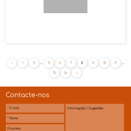
...
...
‹
1
2
5
6
7
8
9
10
11
15
16
›
Contacte-nos