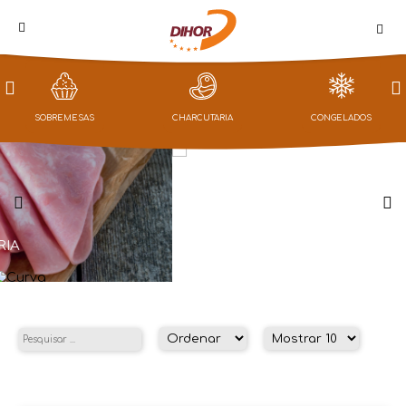
PROMOÇÕES
SOBREMESAS
CHARCUTARIA
CONGELADOS
LOJA
CAMPANHAS
CONGELADOS
NOTÍCIAS
QUEM
SOMOS
CONTACTOS