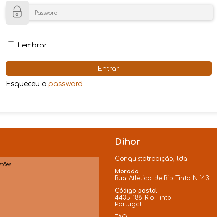
Lembrar
Entrar
Esqueceu a
password
Dihor
Conquistatradição, lda
Morada
Rua Atlético de Rio Tinto N.143
Código postal
4435-188 Rio Tinto
Portugal