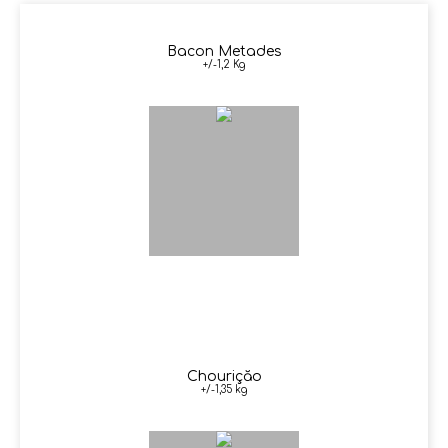
Bacon Metades
+/-1,2 Kg
Chouriçăo
+/-1,35 kg