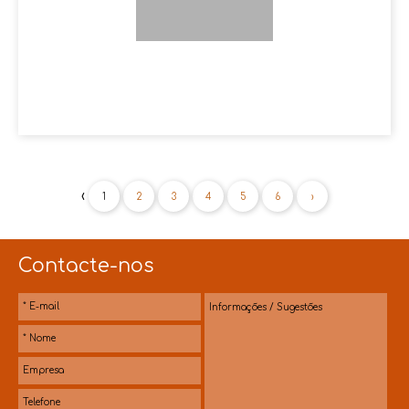
‹
1
2
3
4
5
6
›
Contacte-nos