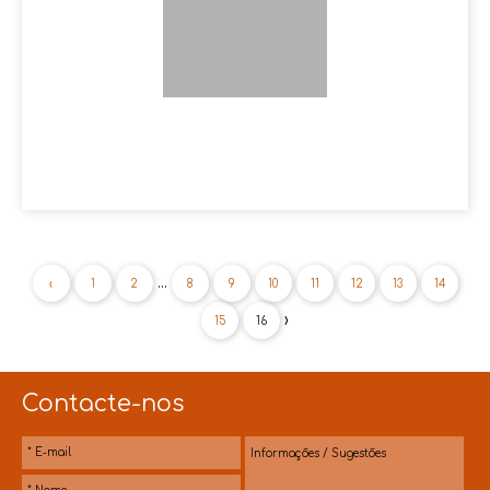
...
‹
1
2
8
9
10
11
12
13
14
›
15
16
Contacte-nos