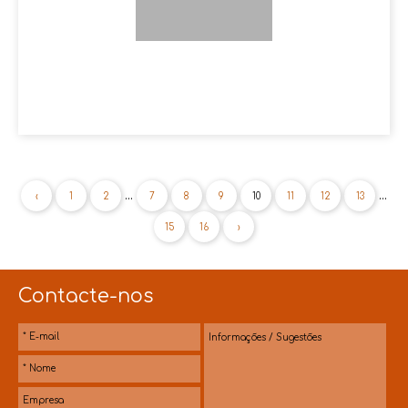
...
...
‹
1
2
7
8
9
10
11
12
13
15
16
›
Contacte-nos