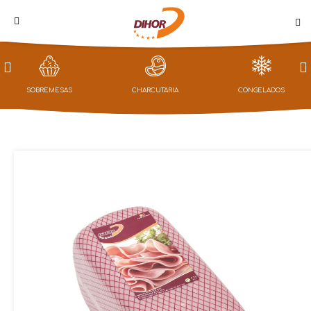
PROMOÇÕES
SOBREMESAS
CHARCUTARIA
CONGELADOS
LOJA
CAMPANHAS
NOTÍCIAS
QUEM
SOMOS
CONTACTOS