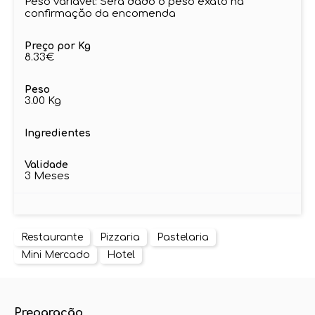
Peso variável: Será dado o peso exato na
confirmaçăo da encomenda
Preço por Kg
8.33€
Peso
3.00 Kg
Ingredientes
Validade
3 Meses
Restaurante
Pizzaria
Pastelaria
Mini Mercado
Hotel
Preparação