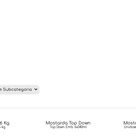
MOLHOS E TEMPEROS
6 Kg
Mostarda Top Down
Most
6 kg
Top Down Emb. 6x340ml
Unidose