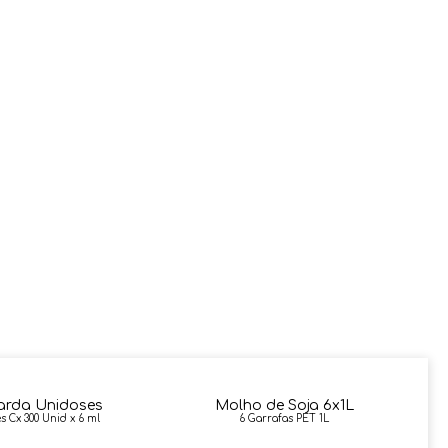
arda Unidoses
Molho de Soja 6x1L
s Cx 300 Unid x 6 ml
6 Garrafas PET 1L