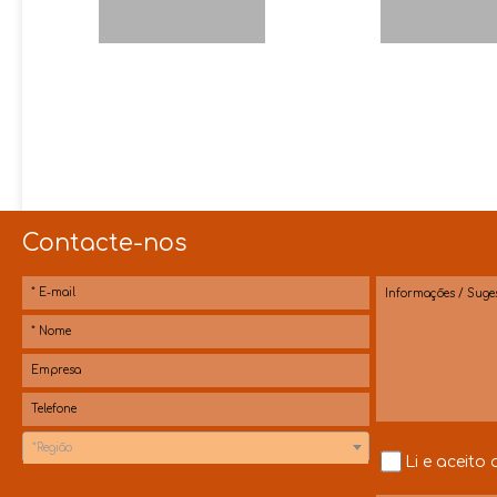
Contacte-nos
*Região
Li e aceito