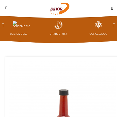
PROMOÇÕES
SOBREMESAS
CHARCUTARIA
CONGELADOS
LOJA
CAMPANHAS
NOTÍCIAS
QUEM
SOMOS
CONTACTOS