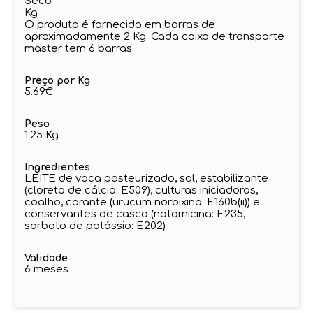
Seco
Kg
O produto é fornecido em barras de
aproximadamente 2 Kg. Cada caixa de transporte
master tem 6 barras.
Preço por Kg
5.69€
Peso
1.25 Kg
Ingredientes
LEITE de vaca pasteurizado, sal, estabilizante
(cloreto de cálcio: E509), culturas iniciadoras,
coalho, corante (urucum norbixina: E160b(ii)) e
conservantes de casca (natamicina: E235,
sorbato de potássio: E202)
Validade
6 meses