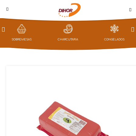
PROMOÇÕES
SOBREMESAS
CHARCUTARIA
CONGELADOS
LOJA
CAMPANHAS
NOTÍCIAS
QUEM
SOMOS
CONTACTOS