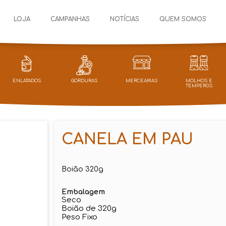
LOJA
CAMPANHAS
NOTÍCIAS
QUEM SOMOS
ENLATADOS
GORDURAS
MERCEARIAS
MOLHOS E
TEMPEROS
CANELA EM PAU
Boião 320g
Embalagem
Seco
Boião de 320g
Peso Fixo