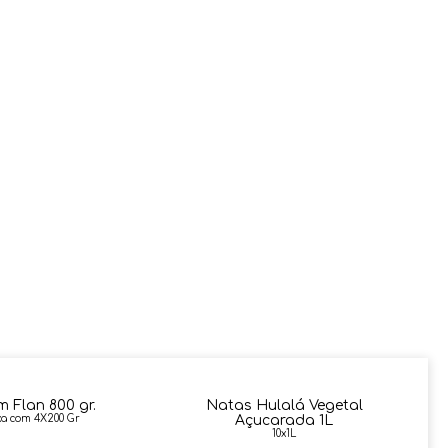
m Flan 800 gr.
Natas Hulalá Vegetal
xa com 4X200 Gr
Açucarada 1L
10x1L