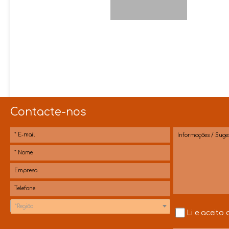
Contacte-nos
*Região
Li e aceito