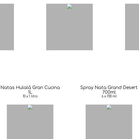
Natas Hulalá Gran Cucina
Spray Nata Grand Desert
1L
700ml
10 x 1 litro
6 x 700 ml