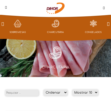
PROMOÇÕES
SOBREMESAS
CHARCUTARIA
CONGELADOS
LOJA
CAMPANHAS
CONGELADOS
NOTÍCIAS
QUEM
SOMOS
CONTACTOS