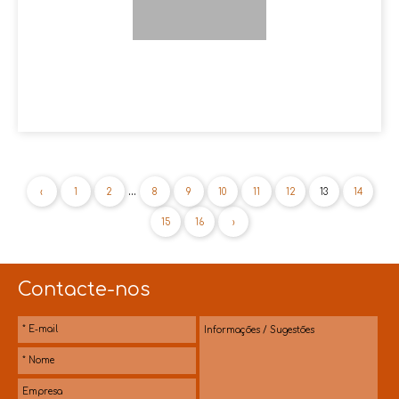
...
‹
1
2
8
9
10
11
12
13
14
15
16
›
Contacte-nos